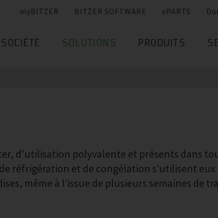
myBITZER
BITZER SOFTWARE
ePARTS
Do
SOCIÉTÉ
SOLUTIONS
PRODUITS
S
er, d'utilisation polyvalente et présents dans to
 réfrigération et de congélation s’utilisent eux 
ises, même à l’issue de plusieurs semaines de tr