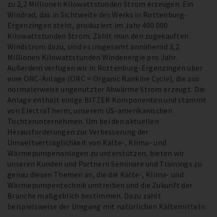
zu 2,2 Millionen Kilowattstunden Strom erzeugen. Ein
Windrad, das in Sichtweite des Werks in Rottenburg-
Ergenzingen steht, produziert im Jahr 400.000
Kilowattstunden Strom. Zählt man den zugekauften
Windstrom dazu, sind es insgesamt annähernd 3,2
Millionen Kilowattstunden Windenergie pro Jahr.
Außerdem verfügen wir in Rottenburg-Ergenzingen über
eine ORC-Anlage (ORC = Organic Rankine Cycle), die aus
normalerweise ungenutzter Abwärme Strom erzeugt. Die
Anlage enthält einige BITZER Komponenten und stammt
von ElectraTherm, unserem US-amerikanischen
Tochterunternehmen. Um bei den aktuellen
Herausforderungen zur Verbesserung der
Umweltverträglichkeit von Kälte-, Klima- und
Wärmepumpenanlagen zu unterstützen, bieten wir
unseren Kunden und Partnern Seminare und Trainings zu
genau diesen Themen an, die die Kälte-, Klima- und
Wärmepumpentechnik umtreiben und die Zukunft der
Branche maßgeblich bestimmen. Dazu zählt
beispielsweise der Umgang mit natürlichen Kältemitteln.