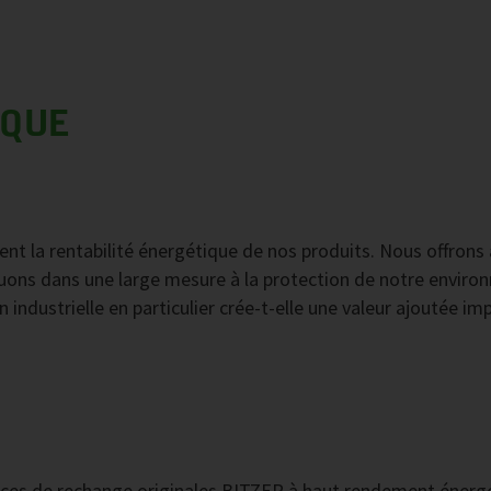
IQUE
 la rentabilité énergétique de nos produits. Nous offrons a
uons dans une large mesure à la protection de notre environ
n industrielle en particulier crée-t-elle une valeur ajoutée i
 pièces de rechange originales BITZER à haut rendement éner