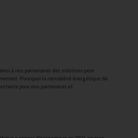
insi à nos partenaires des solutions pour
nement. Pourquoi la rentabilité énergétique de
mportante pour nos partenaires et
gétique a permis d'économiser en 2021 environ