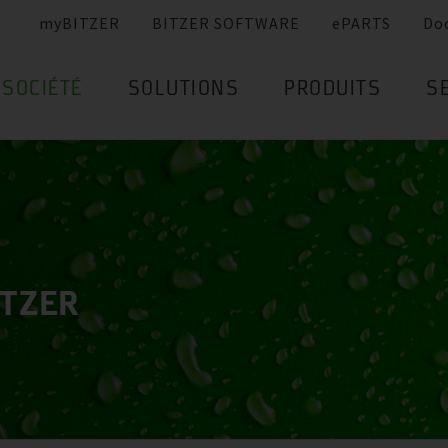
myBITZER
BITZER SOFTWARE
ePARTS
Do
SOCIÉTÉ
SOLUTIONS
PRODUITS
S
ITZER