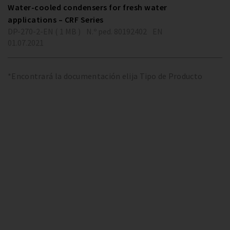
Water-cooled condensers for fresh water
applications – CRF Series
DP-270-2-EN ( 1 MB )
N.º ped. 80192402
EN
01.07.2021
*Encontrará la documentación elija Tipo de Producto