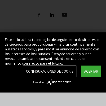
Pie de imprenta
Este sitio utiliza tecnologías de seguimiento de sitios web
de terceros para proporcionar y mejorar continuamente
Política de privacidad
nuestros servicios, y para mostrar anuncios de acuerdo con
los intereses de los usuarios. Estoy de acuerdo y puedo
Cookie Settings
revocar o cambiar mi consentimiento en cualquier
Términos y Condiciones
momento con efecto para el futuro.
Mapa del sitio
CONFIGURACIONES DE COOKIE
ACEPTAR
Integrity Line
Powered by
EmpCo directivas