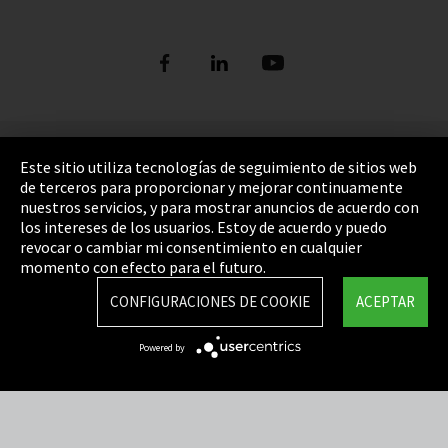
Pie de imprenta
Este sitio utiliza tecnologías de seguimiento de sitios web
de terceros para proporcionar y mejorar continuamente
Política de privacidad
nuestros servicios, y para mostrar anuncios de acuerdo con
los intereses de los usuarios. Estoy de acuerdo y puedo
Cookie Settings
revocar o cambiar mi consentimiento en cualquier
Términos y Condiciones
momento con efecto para el futuro.
Mapa del sitio
CONFIGURACIONES DE COOKIE
ACEPTAR
Integrity Line
Powered by
EmpCo directivas