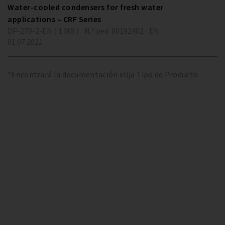
Water-cooled condensers for fresh water
applications – CRF Series
DP-270-2-EN ( 1 MB )
N.º ped. 80192402
EN
01.07.2021
*Encontrará la documentación elija Tipo de Producto