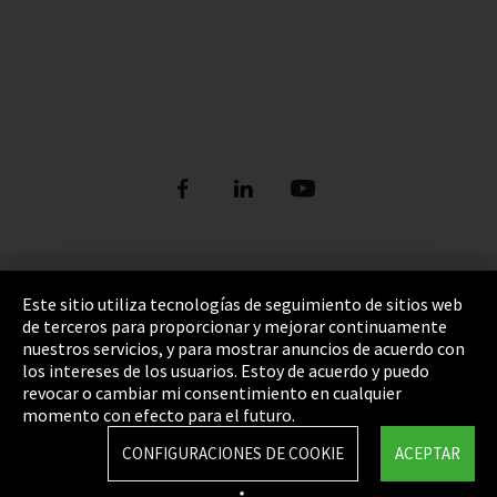
Pie de imprenta
Este sitio utiliza tecnologías de seguimiento de sitios web
de terceros para proporcionar y mejorar continuamente
Política de privacidad
nuestros servicios, y para mostrar anuncios de acuerdo con
los intereses de los usuarios. Estoy de acuerdo y puedo
Cookie Settings
revocar o cambiar mi consentimiento en cualquier
Términos y Condiciones
momento con efecto para el futuro.
Mapa del sitio
CONFIGURACIONES DE COOKIE
ACEPTAR
Integrity Line