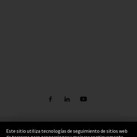
Pie de imprenta
Este sitio utiliza tecnologías de seguimiento de sitios web
de terceros para proporcionar y mejorar continuamente