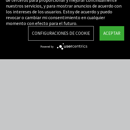
Política de privacidad
nuestros servicios, y para mostrar anuncios de acuerdo con
los intereses de los usuarios. Estoy de acuerdo y puedo
Cookie Settings
revocar o cambiar mi consentimiento en cualquier
Términos y Condiciones
momento con efecto para el futuro.
Mapa del sitio
CONFIGURACIONES DE COOKIE
ACEPTAR
Integrity Line
Powered by
EmpCo directivas