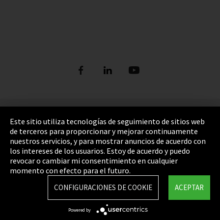
Pie de imprenta
Este sitio utiliza tecnologías de seguimiento de sitios web
de terceros para proporcionar y mejorar continuamente
Política de privacidad
nuestros servicios, y para mostrar anuncios de acuerdo con
los intereses de los usuarios. Estoy de acuerdo y puedo
Cookie Settings
revocar o cambiar mi consentimiento en cualquier
Términos y Condiciones
momento con efecto para el futuro.
Mapa del sitio
CONFIGURACIONES DE COOKIE
ACEPTAR
Integrity Line
Powered by
EmpCo directivas