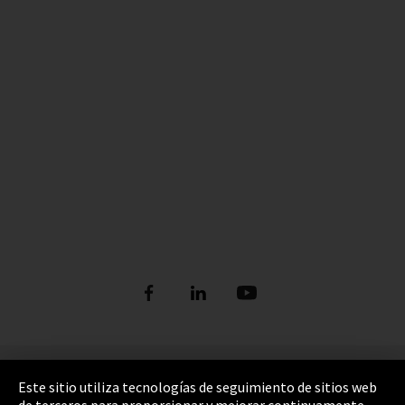
Pie de imprenta
Este sitio utiliza tecnologías de seguimiento de sitios web
de terceros para proporcionar y mejorar continuamente