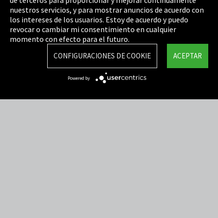
Política de privacidad
nuestros servicios, y para mostrar anuncios de acuerdo con
los intereses de los usuarios. Estoy de acuerdo y puedo
Cookie Settings
revocar o cambiar mi consentimiento en cualquier
Términos y Condiciones
momento con efecto para el futuro.
Mapa del sitio
CONFIGURACIONES DE COOKIE
ACEPTAR
Integrity Line
Powered by
EmpCo directivas