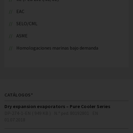
EAC
SELO/CML
ASME
Homologaciones marinas bajo demanda
CATÁLOGOS*
Dry expansion evaporators – Pure Cooler Series
DP-274-1-EN ( 949 KB )
N.º ped. 80192801
EN
01.07.2018