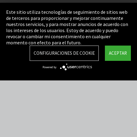
Pie de imprenta
Este sitio utiliza tecnologías de seguimiento de sitios web
de terceros para proporcionar y mejorar continuamente
Política de privacidad
nuestros servicios, y para mostrar anuncios de acuerdo con
los intereses de los usuarios. Estoy de acuerdo y puedo
Cookie Settings
revocar o cambiar mi consentimiento en cualquier
Términos y Condiciones
momento con efecto para el futuro.
Mapa del sitio
CONFIGURACIONES DE COOKIE
ACEPTAR
Integrity Line
Powered by
EmpCo directivas