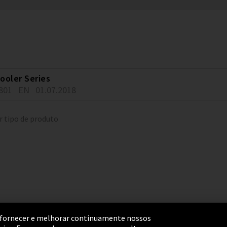
ooler Series
801
EN
01.07.2018
r tipo de produto
ara fornecer e melhorar continuamente nossos