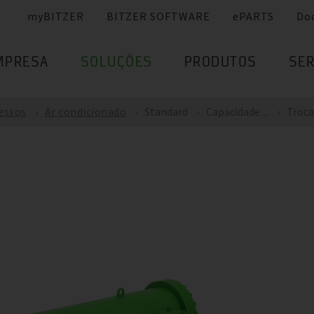
myBITZER
BITZER SOFTWARE
ePARTS
Do
MPRESA
SOLUÇÕES
PRODUTOS
SER
cessos
Ar condicionado
Standard
Capacidade ...
Trocad