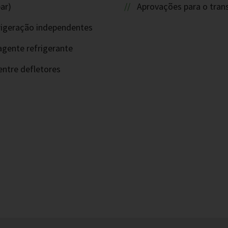
ar)
Aprovações para o tran
efrigeração independentes
agente refrigerante
ntre defletores