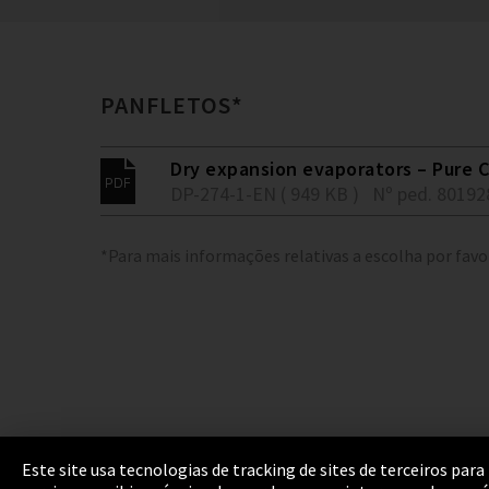
PANFLETOS*
Dry expansion evaporators – Pure C
DP-274-1-EN ( 949 KB )
Nº ped. 80192
*Para mais informações relativas a escolha por favo
Este site usa tecnologias de tracking de sites de terceiros p