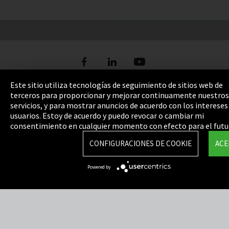
Este sitio utiliza tecnologías de seguimiento de sitios web de
terceros para proporcionar y mejorar continuamente nuestros
servicios, y para mostrar anuncios de acuerdo con los intereses
Pie de imprenta
usuarios. Estoy de acuerdo y puedo revocar o cambiar mi
consentimiento en cualquier momento con efecto para el futu
Política de privacidad
CONFIGURACIONES DE COOKIE
ACE
Cookie Settings
Términos y Condiciones
Powered by
Mapa del sitio
Integrity Line
EmpCo directivas