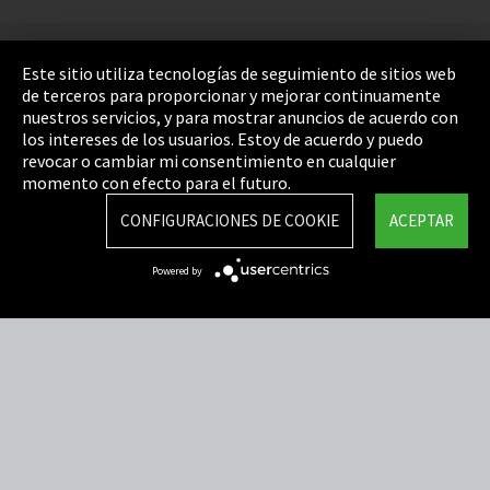
Pie de imprenta
Este sitio utiliza tecnologías de seguimiento de sitios web
de terceros para proporcionar y mejorar continuamente
Política de privacidad
nuestros servicios, y para mostrar anuncios de acuerdo con
los intereses de los usuarios. Estoy de acuerdo y puedo
Cookie Settings
revocar o cambiar mi consentimiento en cualquier
Términos y Condiciones
momento con efecto para el futuro.
Mapa del sitio
CONFIGURACIONES DE COOKIE
ACEPTAR
Integrity Line
Powered by
EmpCo directivas