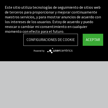
Pie de imprenta
Este sitio utiliza tecnologías de seguimiento de sitios web
de terceros para proporcionar y mejorar continuamente
Política de privacidad
nuestros servicios, y para mostrar anuncios de acuerdo con
los intereses de los usuarios. Estoy de acuerdo y puedo
Cookie Settings
revocar o cambiar mi consentimiento en cualquier
Términos y Condiciones
momento con efecto para el futuro.
Mapa del sitio
CONFIGURACIONES DE COOKIE
ACEPTAR
Integrity Line
Powered by
EmpCo directivas