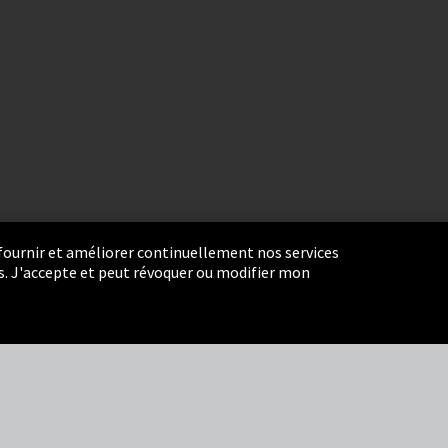
r fournir et améliorer continuellement nos services
eurs. J'accepte et peut révoquer ou modifier mon
settings
Termes et Conditions
Plan du site