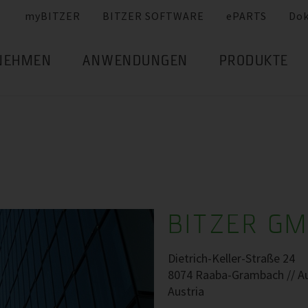
myBITZER
BITZER SOFTWARE
ePARTS
Do
NEHMEN
ANWENDUNGEN
PRODUKTE
BITZER G
Dietrich-Keller-Straße 24
8074 Raaba-Grambach // Au
Austria