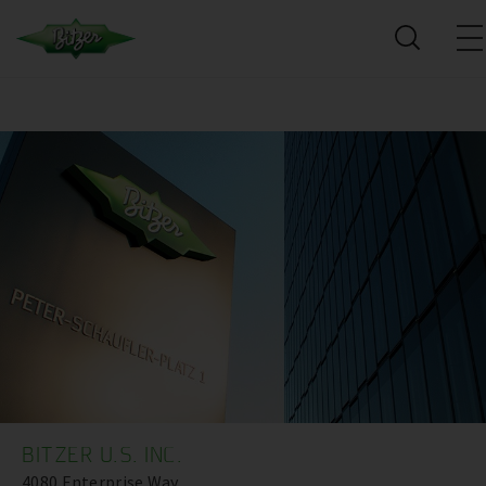
BITZER U.S. INC.
4080 Enterprise Way