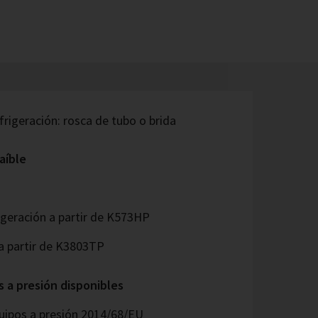
rigeración: rosca de tubo o brida
aíble
igeración a partir de K573HP
a partir de K3803TP
s a presión disponibles
uipos a presión 2014/68/EU