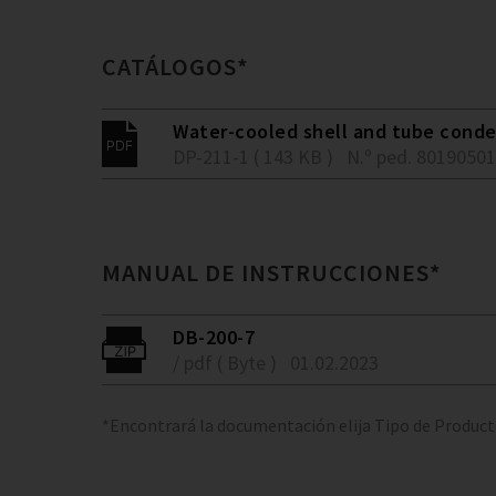
CATÁLOGOS*
Water-cooled shell and tube conden
DP-211-1 ( 143 KB )
N.º ped. 80190501
MANUAL DE INSTRUCCIONES*
DB-200-7
/ pdf ( Byte )
01.02.2023
*Encontrará la documentación elija Tipo de Produc