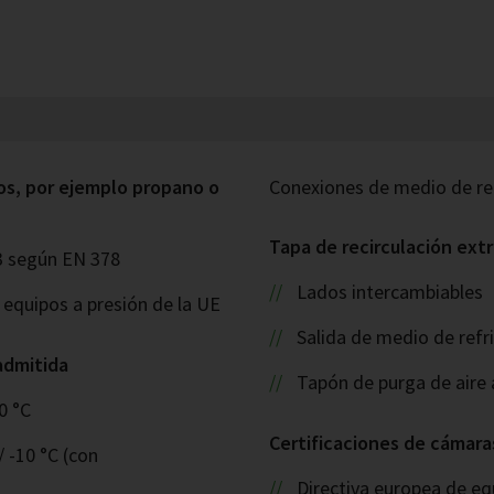
os, por ejemplo propano o
Conexiones de medio de ref
Tapa de recirculación extr
3 según EN 378
Lados intercambiables
e equipos a presión de la UE
Salida de medio de refr
admitida
Tapón de purga de aire 
0 °C
Certificaciones de cámara
/ -10 °C (con
Directiva europea de eq