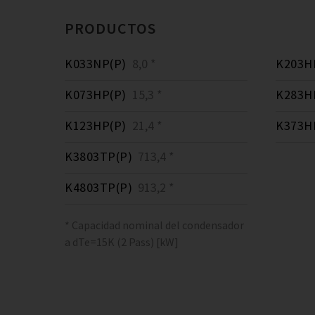
PRODUCTOS
K033NP(P)
8,0 *
K203H
K073HP(P)
15,3 *
K283H
K123HP(P)
21,4 *
K373H
K3803TP(P)
713,4 *
K4803TP(P)
913,2 *
* Capacidad nominal del condensador
a dTe=15K (2 Pass) [kW]