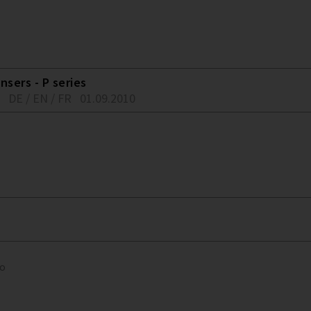
sers - P series
DE / EN / FR
01.09.2010
to