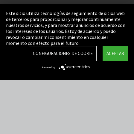
Pie de imprenta
Este sitio utiliza tecnologías de seguimiento de sitios web
de terceros para proporcionar y mejorar continuamente
Política de privacidad
nuestros servicios, y para mostrar anuncios de acuerdo con
los intereses de los usuarios. Estoy de acuerdo y puedo
Cookie Settings
revocar o cambiar mi consentimiento en cualquier
Términos y Condiciones
momento con efecto para el futuro.
Mapa del sitio
CONFIGURACIONES DE COOKIE
ACEPTAR
Integrity Line
Powered by
EmpCo directivas