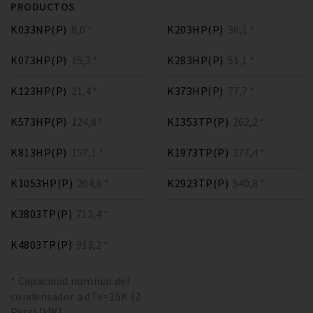
PRODUCTOS
K033NP(P)
8,0 *
K203HP(P)
36,1 *
K073HP(P)
15,3 *
K283HP(P)
51,1 *
K123HP(P)
21,4 *
K373HP(P)
77,7 *
K573HP(P)
124,8 *
K1353TP(P)
262,2 *
K813HP(P)
157,1 *
K1973TP(P)
377,4 *
K1053HP(P)
204,6 *
K2923TP(P)
540,8 *
K3803TP(P)
713,4 *
K4803TP(P)
913,2 *
* Capacidad nominal del
condensador a dTe=15K (2
Pass) [kW]