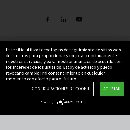
Pie de imprenta
Este sitio utiliza tecnologías de seguimiento de sitios web
de terceros para proporcionar y mejorar continuamente
Política de privacidad
nuestros servicios, y para mostrar anuncios de acuerdo con
los intereses de los usuarios. Estoy de acuerdo y puedo
Cookie Settings
revocar o cambiar mi consentimiento en cualquier
Términos y Condiciones
momento con efecto para el futuro.
Mapa del sitio
CONFIGURACIONES DE COOKIE
ACEPTAR
Integrity Line
Powered by
EmpCo directivas