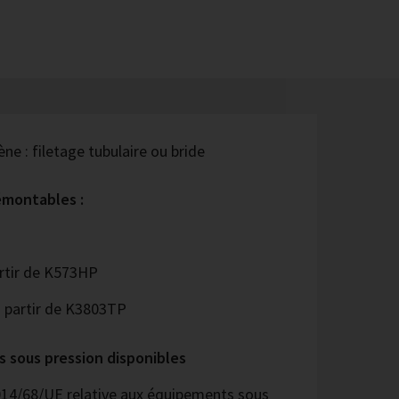
ne : filetage tubulaire ou bride
émontables :
rtir de K573HP
 partir de K3803TP
s sous pression disponibles
014/68/UE relative aux équipements sous