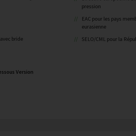
pression
EAC pour les pays mem
eurasienne
avec bride
SELO/CML pour la Répub
essous Version