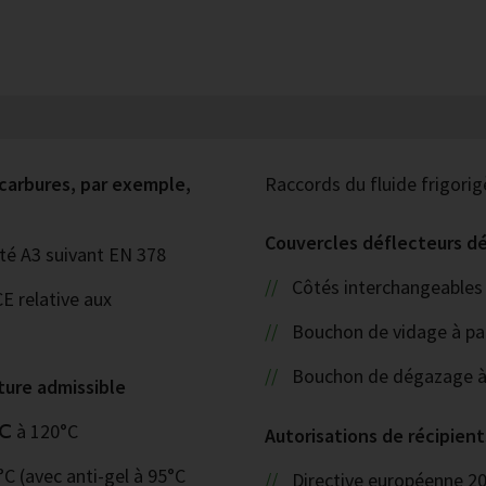
carbures, par exemple,
Raccords du fluide frigorigè
Couvercles déflecteurs d
ité A3 suivant EN 378
Côtés interchangeables
CE relative aux
Bouchon de vidage à pa
Bouchon de dégazage à
ture admissible
0℃ à 120°C
Autorisations de récipient
°C (avec anti-gel à 95°C
Directive européenne 2