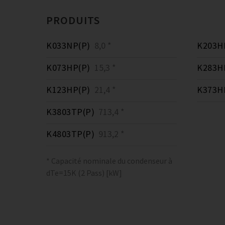
PRODUITS
K033NP(P)
8,0 *
K203H
K073HP(P)
15,3 *
K283H
K123HP(P)
21,4 *
K373H
K3803TP(P)
713,4 *
K4803TP(P)
913,2 *
* Capacité nominale du condenseur à
dTe=15K (2 Pass) [kW]