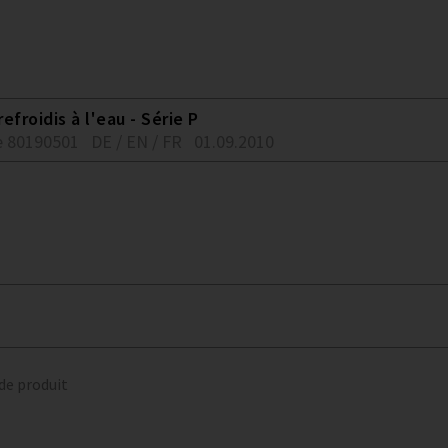
froidis à l'eau - Série P
 80190501
DE / EN / FR
01.09.2010
 de produit