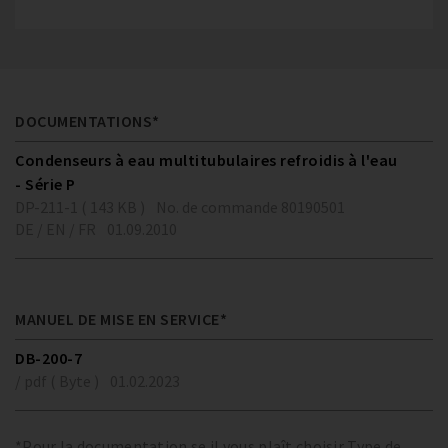
DOCUMENTATIONS*
Condenseurs à eau multitubulaires refroidis à l'eau
- Série P
DP-211-1 ( 143 KB )
No. de commande 80190501
DE / EN / FR
01.09.2010
MANUEL DE MISE EN SERVICE*
DB-200-7
/ pdf ( Byte )
01.02.2023
*Pour la documentation se il vous plaît choisir Type de