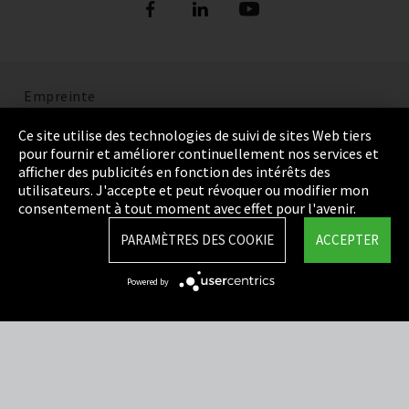
Empreinte
Politique de confidentialité
Ce site utilise des technologies de suivi de sites Web tiers
pour fournir et améliorer continuellement nos services et
Cookie Settings
afficher des publicités en fonction des intérêts des
utilisateurs. J'accepte et peut révoquer ou modifier mon
Termes et Conditions
consentement à tout moment avec effet pour l'avenir.
Plan du site
PARAMÈTRES DES COOKIE
ACCEPTER
Integrity Line
Powered by
EmpCo directives