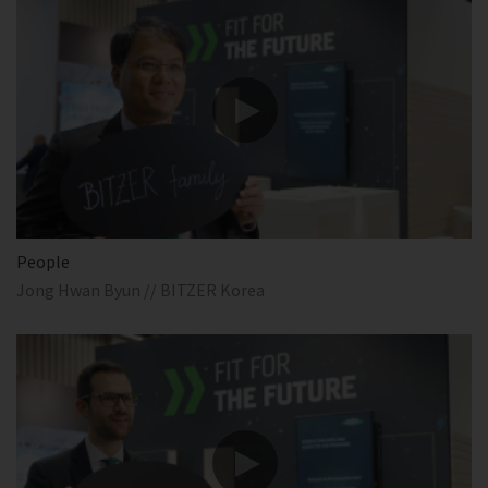
People
Jong Hwan Byun // BITZER Korea