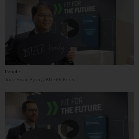
People
Jong Hwan Byun // BITZER Korea