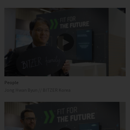
People
Jong Hwan Byun // BITZER Korea