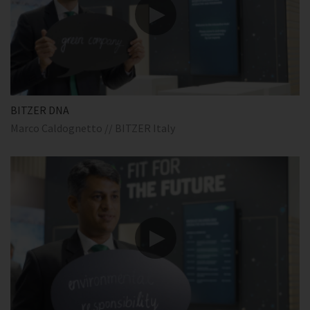
BITZER DNA
Marco Caldognetto // BITZER Italy