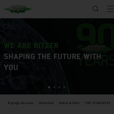
WE ARE BITZER
SHAPING THE FUTURE WITH
YOU
À props de nous
Direction
Dates & faits
THE SCHAUFLER 