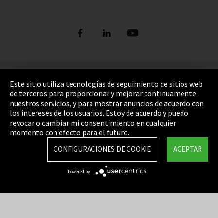
Pie de imprenta
Este sitio utiliza tecnologías de seguimiento de sitios web
de terceros para proporcionar y mejorar continuamente
Política de privacidad
nuestros servicios, y para mostrar anuncios de acuerdo con
los intereses de los usuarios. Estoy de acuerdo y puedo
Cookie Settings
revocar o cambiar mi consentimiento en cualquier
Términos y Condiciones
momento con efecto para el futuro.
Mapa del sitio
CONFIGURACIONES DE COOKIE
ACEPTAR
Integrity Line
Powered by
EmpCo directivas