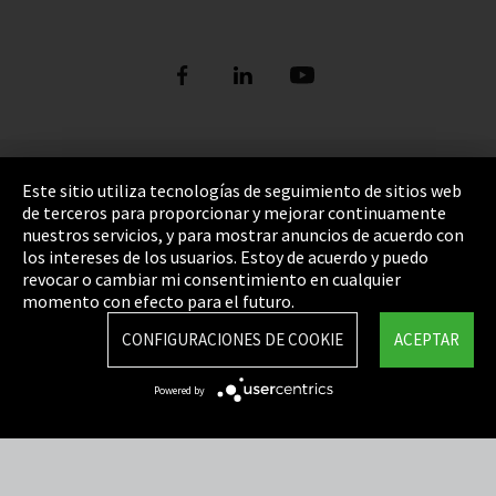
Pie de imprenta
Este sitio utiliza tecnologías de seguimiento de sitios web
de terceros para proporcionar y mejorar continuamente
Política de privacidad
nuestros servicios, y para mostrar anuncios de acuerdo con
los intereses de los usuarios. Estoy de acuerdo y puedo
Cookie Settings
revocar o cambiar mi consentimiento en cualquier
Términos y Condiciones
momento con efecto para el futuro.
Mapa del sitio
CONFIGURACIONES DE COOKIE
ACEPTAR
Integrity Line
Powered by
EmpCo directivas