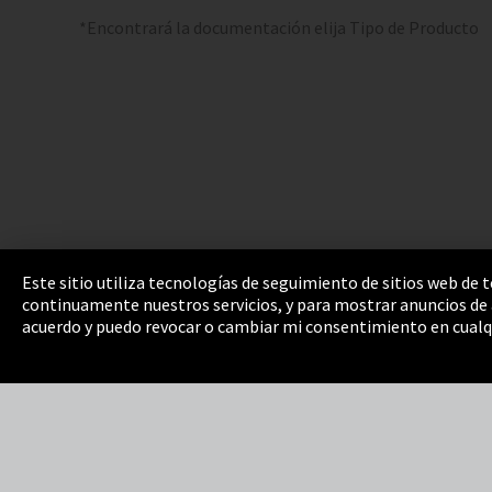
*Encontrará la documentación elija Tipo de Producto
Este sitio utiliza tecnologías de seguimiento de sitios web de
continuamente nuestros servicios, y para mostrar anuncios de a
Pie de imprenta
Política de privacidad
Cooki
acuerdo y puedo revocar o cambiar mi consentimiento en cualq
Integrity Line
EmpCo directivas