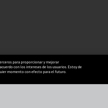
 terceros para proporcionar y mejorar
cuerdo con los intereses de los usuarios. Estoy de
e Settings
Términos y Condiciones
Mapa del sitio
uier momento con efecto para el futuro.