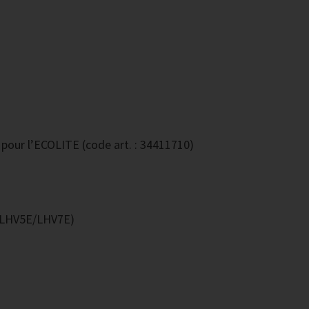
pour l’ECOLITE (code art. : 34411710)
s LHV5E/LHV7E)