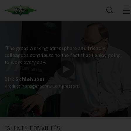
‘The great working atmosphere and friendly
colleagues contribute to the fact that I enjoy going
to work every day.’
Dirk Schlehuber
Product Manager Screw Compressors
TALENTS CONVOITÉS: