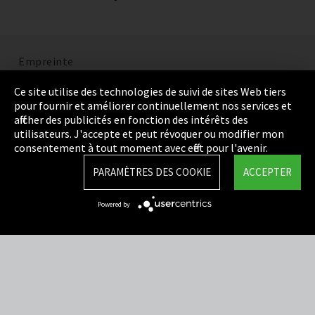
Empreinte
Politique de confidentialité
Ce site utilise des technologies de suivi de sites Web tiers
pour fournir et améliorer continuellement nos services et
Cookie Settings
afficher des publicités en fonction des intérêts des
utilisateurs. J'accepte et peut révoquer ou modifier mon
Termes et Conditions
consentement à tout moment avec effet pour l'avenir.
Plan du site
PARAMÈTRES DES COOKIE
ACCEPTER
Integrity Line
Powered by
EmpCo directives