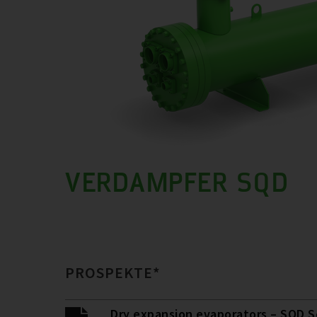
VERDAMPFER SQD
PROSPEKTE*
Dry expansion evaporators – SQD S