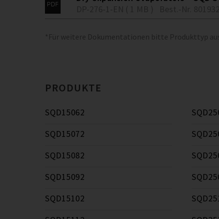
DP-276-1-EN ( 1 MB )
Best.-Nr. 80193
*Für weitere Dokumentationen bitte Produkttyp a
PRODUKTE
SQD15062
SQD25
SQD15072
SQD25
SQD15082
SQD25
SQD15092
SQD25
SQD15102
SQD25