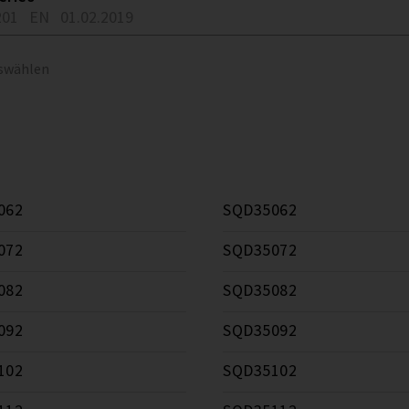
201
EN
01.02.2019
uswählen
062
SQD35062
072
SQD35072
082
SQD35082
092
SQD35092
102
SQD35102