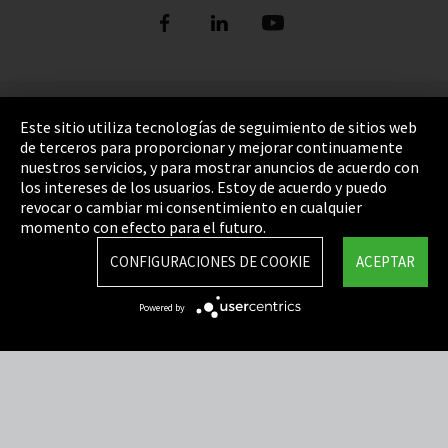
Pie de imprenta
Este sitio utiliza tecnologías de seguimiento de sitios web
de terceros para proporcionar y mejorar continuamente
Política de privacidad
nuestros servicios, y para mostrar anuncios de acuerdo con
los intereses de los usuarios. Estoy de acuerdo y puedo
Cookie Settings
revocar o cambiar mi consentimiento en cualquier
Términos y Condiciones
momento con efecto para el futuro.
Mapa del sitio
CONFIGURACIONES DE COOKIE
ACEPTAR
Integrity Line
Powered by
EmpCo directivas