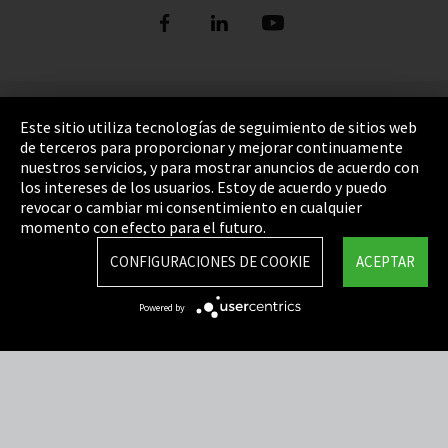
Pie de imprenta
Este sitio utiliza tecnologías de seguimiento de sitios web
de terceros para proporcionar y mejorar continuamente
Política de privacidad
nuestros servicios, y para mostrar anuncios de acuerdo con
los intereses de los usuarios. Estoy de acuerdo y puedo
Cookie Settings
revocar o cambiar mi consentimiento en cualquier
Términos y Condiciones
momento con efecto para el futuro.
Mapa del sitio
CONFIGURACIONES DE COOKIE
ACEPTAR
Integrity Line
Powered by
EmpCo directivas