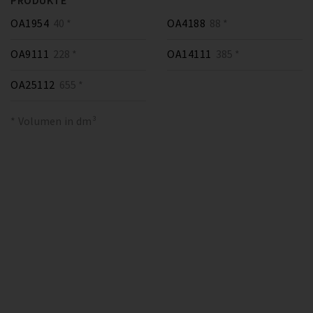
PRODUKTE
OA1954
40 *
OA4188
88 *
OA9111
228 *
OA14111
385 *
OA25112
655 *
* Volumen in dm³