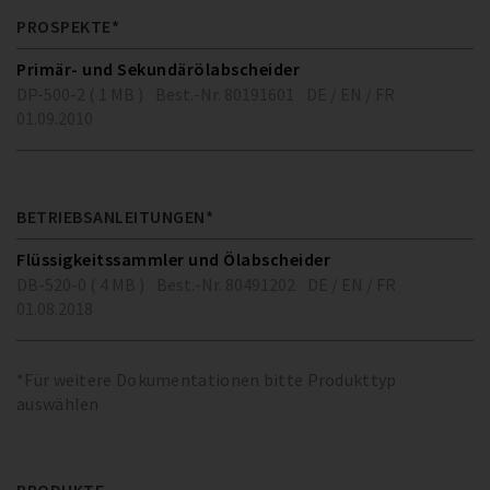
PROSPEKTE*
Primär- und Sekundärölabscheider
DP-500-2 ( 1 MB )
Best.-Nr. 80191601
DE / EN / FR
01.09.2010
BETRIEBSANLEITUNGEN*
Flüssigkeitssammler und Ölabscheider
DB-520-0 ( 4 MB )
Best.-Nr. 80491202
DE / EN / FR
01.08.2018
*Für weitere Dokumentationen bitte Produkttyp
auswählen