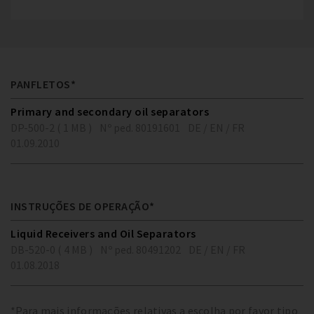
PANFLETOS*
Primary and secondary oil separators
DP-500-2 ( 1 MB )
Nº ped. 80191601
DE / EN / FR
01.09.2010
INSTRUÇÕES DE OPERAÇÃO*
Liquid Receivers and Oil Separators
DB-520-0 ( 4 MB )
Nº ped. 80491202
DE / EN / FR
01.08.2018
*Para mais informações relativas a escolha por favor tipo