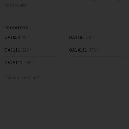
de produto
PRODUTOS
OA1954
40 *
OA4188
88 *
OA9111
228 *
OA14111
385 *
OA25112
655 *
* Volume em dm³