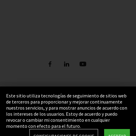
Pie de imprenta
Este sitio utiliza tecnologías de seguimiento de sitios web
de terceros para proporcionar y mejorar continuamente
Política de privacidad
nuestros servicios, y para mostrar anuncios de acuerdo con
los intereses de los usuarios. Estoy de acuerdo y puedo
Cookie Settings
revocar o cambiar mi consentimiento en cualquier
Términos y Condiciones
momento con efecto para el futuro.
Mapa del sitio