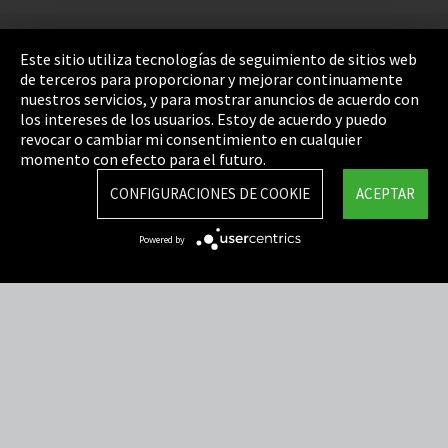
Pie de imprenta
Este sitio utiliza tecnologías de seguimiento de sitios web
de terceros para proporcionar y mejorar continuamente
Política de privacidad
nuestros servicios, y para mostrar anuncios de acuerdo con
los intereses de los usuarios. Estoy de acuerdo y puedo
Cookie Settings
revocar o cambiar mi consentimiento en cualquier
Términos y Condiciones
momento con efecto para el futuro.
Mapa del sitio
CONFIGURACIONES DE COOKIE
ACEPTAR
Integrity Line
Powered by
EmpCo directivas