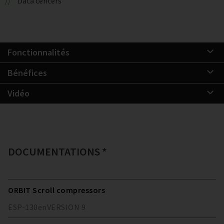
Data centers
Fonctionnalités
Bénéfices
Vidéo
DOCUMENTATIONS *
ORBIT Scroll compressors
ESP-130
en
VERSION
9