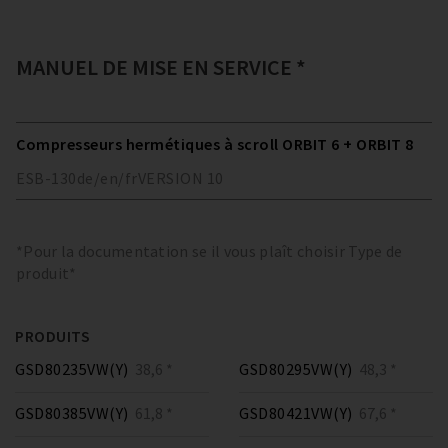
MANUEL DE MISE EN SERVICE *
Compresseurs hermétiques à scroll ORBIT 6 + ORBIT 8
ESB-130
de/en/fr
VERSION
10
*Pour la documentation se il vous plaît choisir Type de
produit*
PRODUITS
GSD80235VW(Y)
38,6 *
GSD80295VW(Y)
48,3 *
GSD80385VW(Y)
61,8 *
GSD80421VW(Y)
67,6 *