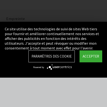
Empreinte
Politique de confidentialité
Ce site utilise des technologies de suivi de sites Web tiers
pour fournir et améliorer continuellement nos services et
Cookie Settings
afficher des publicités en fonction des intérêts des
utilisateurs. J'accepte et peut révoquer ou modifier mon
Termes et Conditions
consentement à tout moment avec effet pour l'avenir.
Plan du site
PARAMÈTRES DES COOKIE
ACCEPTER
Integrity Line
Powered by
EmpCo directives