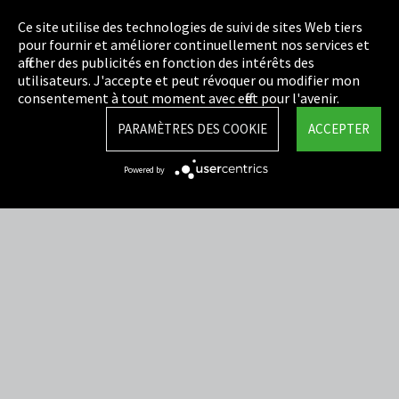
Politique de confidentialité
Ce site utilise des technologies de suivi de sites Web tiers
pour fournir et améliorer continuellement nos services et
Cookie Settings
afficher des publicités en fonction des intérêts des
utilisateurs. J'accepte et peut révoquer ou modifier mon
Termes et Conditions
consentement à tout moment avec effet pour l'avenir.
Plan du site
PARAMÈTRES DES COOKIE
ACCEPTER
Integrity Line
Powered by
EmpCo directives