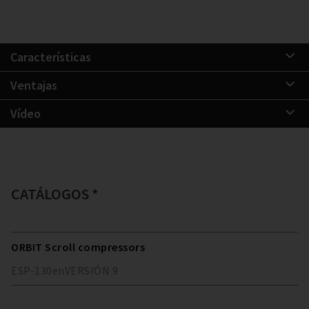
Características
Ventajas
Vídeo
CATÁLOGOS *
ORBIT Scroll compressors
ESP-130
en
VERSIÓN
9