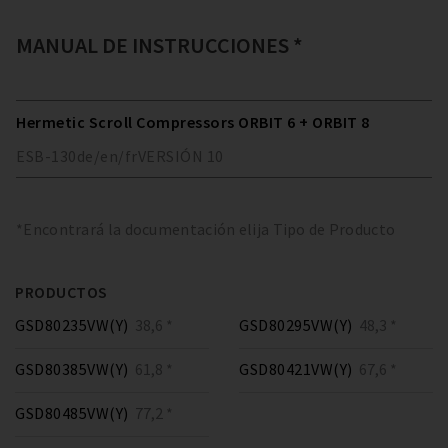
MANUAL DE INSTRUCCIONES *
Hermetic Scroll Compressors ORBIT 6 + ORBIT 8
ESB-130
de/en/fr
VERSIÓN
10
*Encontrará la documentación elija Tipo de Producto
PRODUCTOS
GSD80235VW(Y)
38,6 *
GSD80295VW(Y)
48,3 *
GSD80385VW(Y)
61,8 *
GSD80421VW(Y)
67,6 *
GSD80485VW(Y)
77,2 *