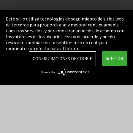
Pie de imprenta
Este sitio utiliza tecnologías de seguimiento de sitios web
de terceros para proporcionar y mejorar continuamente
Política de privacidad
nuestros servicios, y para mostrar anuncios de acuerdo con
los intereses de los usuarios. Estoy de acuerdo y puedo
Cookie Settings
revocar o cambiar mi consentimiento en cualquier
Términos y Condiciones
momento con efecto para el futuro.
Mapa del sitio
CONFIGURACIONES DE COOKIE
ACEPTAR
Integrity Line
Powered by
EmpCo directivas