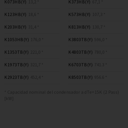
K073HB(Y)
13,2 *
K373HB(Y)
67,1 *
K123HB(Y)
18,6 *
K573HB(Y)
107,3 *
K203HB(Y)
31,4 *
K813HB(Y)
130,7 *
K1053HB(Y)
176,0 *
K3803TB(Y)
596,0 *
K1353TB(Y)
221,0 *
K4803TB(Y)
780,0 *
K1973TB(Y)
321,7 *
K6703TB(Y)
741.3 *
K2923TB(Y)
452,4 *
K8503TB(Y)
956.6 *
* Capacidad nominal del condensador a dTe=15K (2 Pass)
[kW]