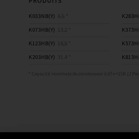
PRODUITS
K033NB(Y)
6,6 *
K283H
K073HB(Y)
13,2 *
K373H
K123HB(Y)
18,6 *
K573H
K203HB(Y)
31,4 *
K813H
* Capacité nominale du condenseur à dTe=15K (2 Pas