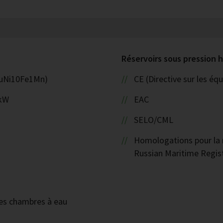
Réservoirs sous pression
(CuNi10Fe1Mn)
CE (Directive sur les é
 kW
EAC
SELO/CML
Homologations pour la n
Russian Maritime Regist
des chambres à eau