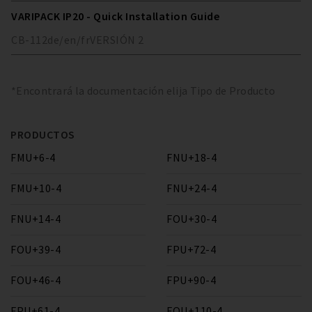
VARIPACK IP20 - Quick Installation Guide
CB-112
de/en/fr
VERSIÓN
2
*Encontrará la documentación elija Tipo de Producto
PRODUCTOS
FMU+6-4
FNU+18-4
FMU+10-4
FNU+24-4
FNU+14-4
FOU+30-4
FOU+39-4
FPU+72-4
FOU+46-4
FPU+90-4
FPU+61-4
FQU+110-4