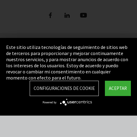
Pie de imprenta
Este sitio utiliza tecnologías de seguimiento de sitios web
de terceros para proporcionar y mejorar continuamente
Política de privacidad
nuestros servicios, y para mostrar anuncios de acuerdo con
los intereses de los usuarios. Estoy de acuerdo y puedo
Cookie Settings
revocar o cambiar mi consentimiento en cualquier
Términos y Condiciones
momento con efecto para el futuro.
Mapa del sitio
CONFIGURACIONES DE COOKIE
ACEPTAR
Integrity Line
Powered by
EmpCo directivas