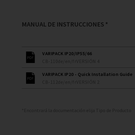
MANUAL DE INSTRUCCIONES *
VARIPACK IP20/IP55/66
CB-110
de/en/fr
VERSIÓN
4
VARIPACK IP20 - Quick Installation Guide
CB-112
de/en/fr
VERSIÓN
2
*Encontrará la documentación elija Tipo de Producto