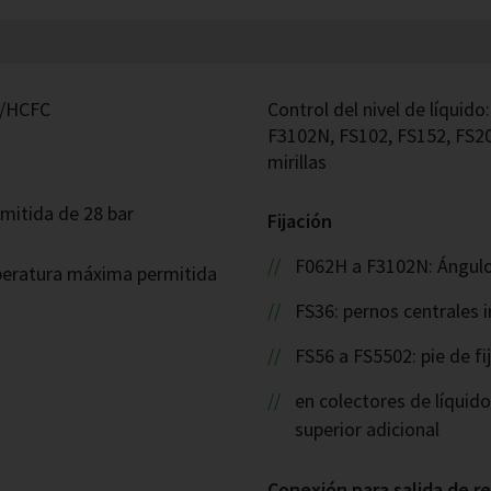
C/HCFC
Control del nivel de líquid
F3102N, FS102, FS152, FS202:
mirillas
mitida de 28 bar
Fijación
F062H a F3102N: Ángulo 
peratura máxima permitida
FS36: pernos centrales i
FS56 a FS5502: pie de fi
en colectores de líquidos
superior adicional
Conexión para salida de r