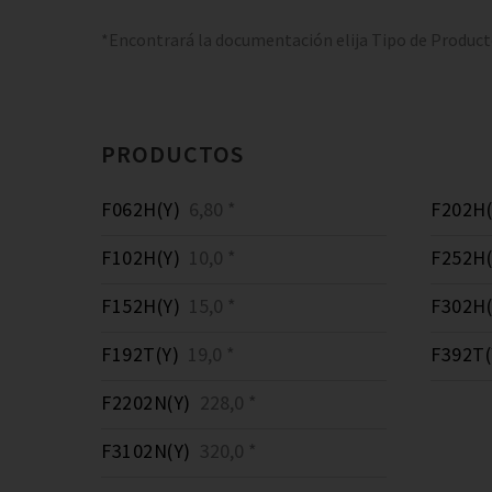
*Encontrará la documentación elija Tipo de Produc
PRODUCTOS
F062H(Y)
6,80 *
F202H(
F102H(Y)
10,0 *
F252H(
F152H(Y)
15,0 *
F302H(
F192T(Y)
19,0 *
F392T(
F2202N(Y)
228,0 *
F3102N(Y)
320,0 *