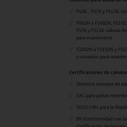
FS36 .. FS76 y FS126: c
F062H a F1602N, FS102,
FS76 y FS126: válvula R
para manómetro
F2202N a F3102N y FS220
y conexión para manóm
Certificaciones de cámara
Directiva europea de eq
EAC para países miembr
SELO-CML para la Repúb
BV (Conformidad con las
clasificación de buques