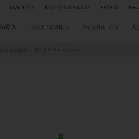
myBITZER
BITZER SOFTWARE
ePARTS
Doc
PAÑÍA
SOLUCIONES
PRODUCTOS
A
es a presión
Modelos horizontales