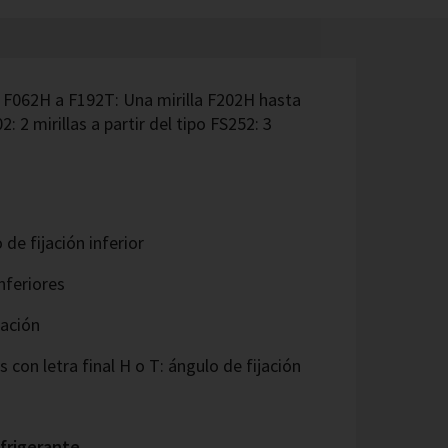
o: F062H a F192T: Una mirilla F202H hasta
 2 mirillas a partir del tipo FS252: 3
de fijación inferior
nferiores
jación
 con letra final H o T: ángulo de fijación
efrigerante