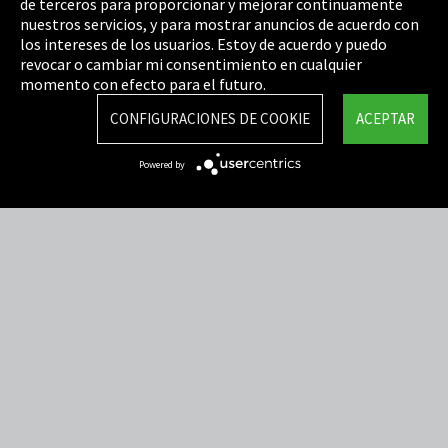
de terceros para proporcionar y mejorar continuamente
Política de privacidad
nuestros servicios, y para mostrar anuncios de acuerdo con
los intereses de los usuarios. Estoy de acuerdo y puedo
Cookie Settings
revocar o cambiar mi consentimiento en cualquier
Términos y Condiciones
momento con efecto para el futuro.
Mapa del sitio
CONFIGURACIONES DE COOKIE
ACEPTAR
Integrity Line
Powered by
EmpCo directivas