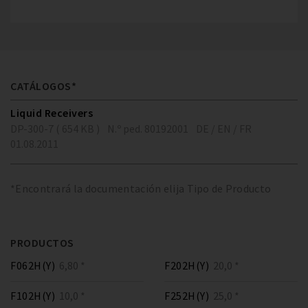
CATÁLOGOS*
Liquid Receivers
DP-300-7 ( 654 KB )
N.º ped. 80192001
DE / EN / FR
01.08.2011
*Encontrará la documentación elija Tipo de Producto
PRODUCTOS
F062H(Y)
6,80 *
F202H(Y)
20,0 *
F102H(Y)
10,0 *
F252H(Y)
25,0 *