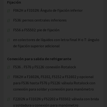
Fijación
F062H a F3102N: Ángulo de fijación inferior
FS36: pernos centrales inferiores
FS56 a FS5502: pie de fijación
en colectores de líquidos con letra final H o T: ángulo
de fijación superior adicional
Conexión para salida de refrigerante
FS36 .. FS76 y FS126: conexión Rotalock
F062H a F1602N, FS102, FS152 a FS1602 y opcional
para FS36 hasta FS76 y FS126: válvula Rotalock con
conexión para soldar y conexión para manómetro
F2202N a F3102N y FS2202 a FS5502: válvula con brida
y soldadura y conexión para manómetro