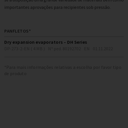
importantes aprovações para recipientes sob pressão.
PANFLETOS*
Dry expansion evaporators – DH Series
DP-273-2-EN ( 4 MB )
Nº ped. 80192702
EN
01.11.2022
*Para mais informações relativas a escolha por favor tipo
de produto