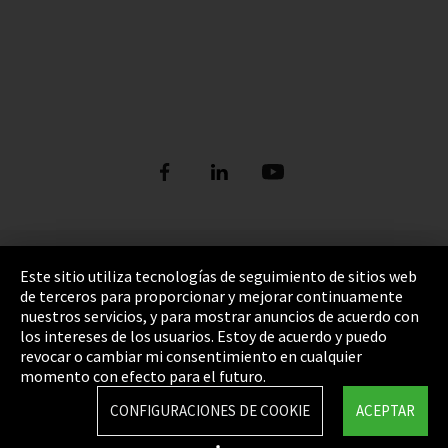
Pie de imprenta
Este sitio utiliza tecnologías de seguimiento de sitios web
de terceros para proporcionar y mejorar continuamente
Política de privacidad
nuestros servicios, y para mostrar anuncios de acuerdo con
los intereses de los usuarios. Estoy de acuerdo y puedo
Cookie Settings
revocar o cambiar mi consentimiento en cualquier
Términos y Condiciones
momento con efecto para el futuro.
Mapa del sitio
CONFIGURACIONES DE COOKIE
ACEPTAR
Integrity Line