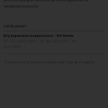
recipientes a presión.
CATÁLOGOS*
Dry expansion evaporators – DH Series
DP-273-2-EN ( 4 MB )
N.º ped. 80192702
EN
01.11.2022
*Encontrará la documentación elija Tipo de Producto