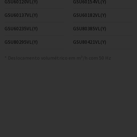
GSU60120VL(Y)
GSU60154VL(Y)
GSU60137VL(Y)
GSU60182VL(Y)
GSU60235VL(Y)
GSU80385VL(Y)
GSU80295VL(Y)
GSU80421VL(Y)
* Deslocamento volumétrico em m³/h com 50 Hz