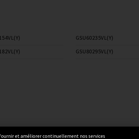
154VL(Y)
GSU60235VL(Y)
182VL(Y)
GSU80295VL(Y)
r fournir et améliorer continuellement nos services