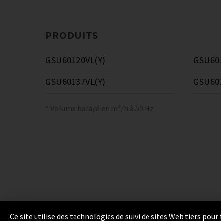
PRODUITS
GSU60120VL(Y)
GSU60
GSU60137VL(Y)
GSU60
* Volume balayé en m³/h à 50 Hz
Ce site utilise des technologies de suivi de sites Web tiers pou